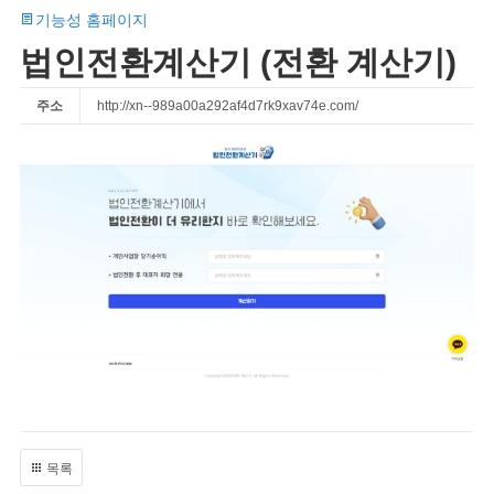
기능성 홈페이지
법인전환계산기 (전환 계산기)
주소
http://xn--989a00a292af4d7rk9xav74e.com/
목록