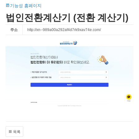
기능성 홈페이지
법인전환계산기 (전환 계산기)
주소
http://xn--989a00a292af4d7rk9xav74e.com/
목록