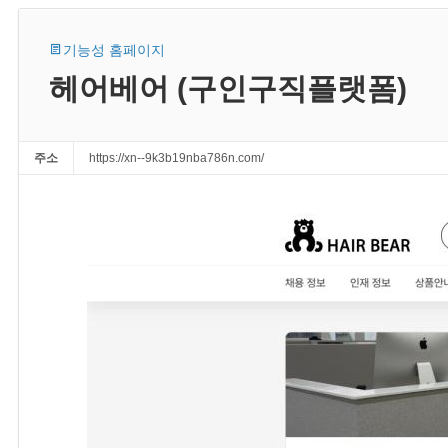
기능성 홈페이지
헤어베어 (구인구직플랫폼)
주소
https://xn--9k3b19nba786n.com/