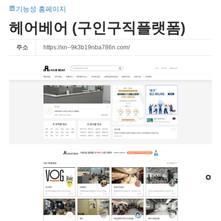
기능성 홈페이지
헤어베어 (구인구직플랫폼)
주소
https://xn--9k3b19nba786n.com/