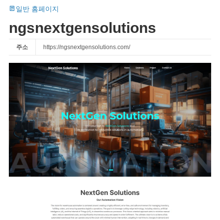
일반 홈페이지
ngsnextgensolutions
주소
https://ngsnextgensolutions.com/