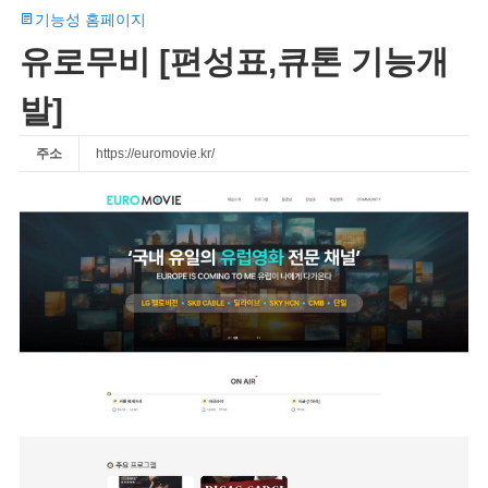
기능성 홈페이지
유로무비 [편성표,큐톤 기능개
발]
주소
https://euromovie.kr/