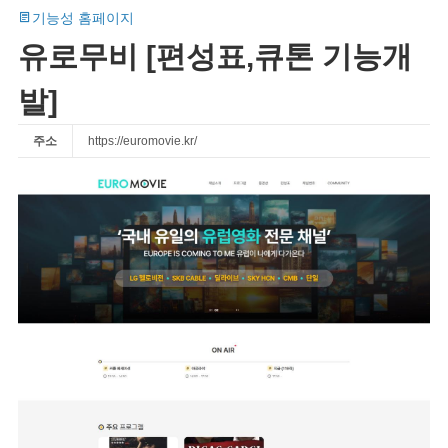
기능성 홈페이지
유로무비 [편성표,큐톤 기능개
발]
주소
https://euromovie.kr/