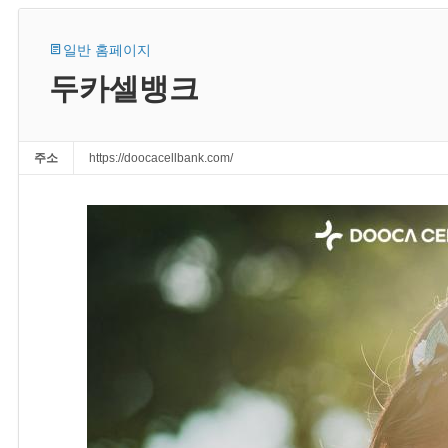
일반 홈페이지
두카셀뱅크
주소
https://doocacellbank.com/