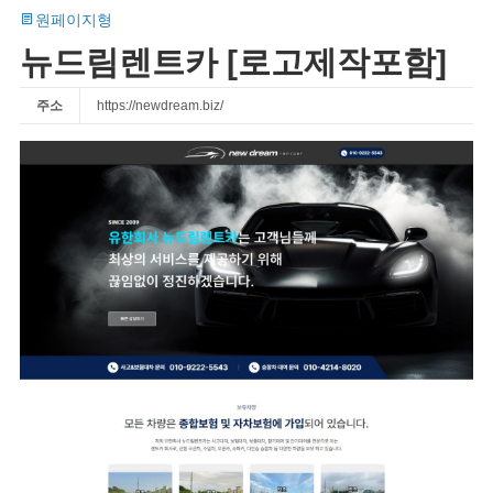
원페이지형
뉴드림렌트카 [로고제작포함]
주소
https://newdream.biz/