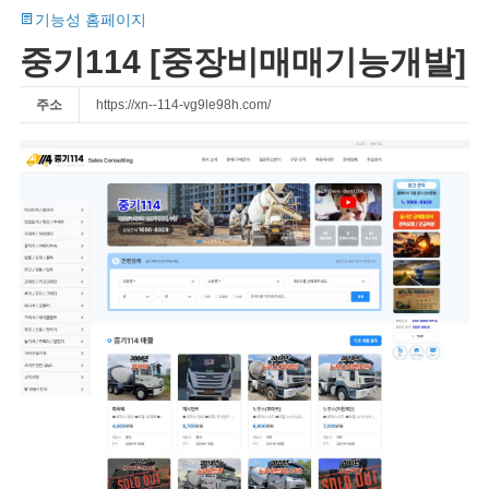
기능성 홈페이지
중기114 [중장비매매기능개발]
주소
https://xn--114-vg9le98h.com/