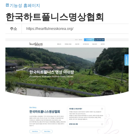
기능성 홈페이지
한국하트풀니스명상협회
주소
https://heartfulnesskorea.org/