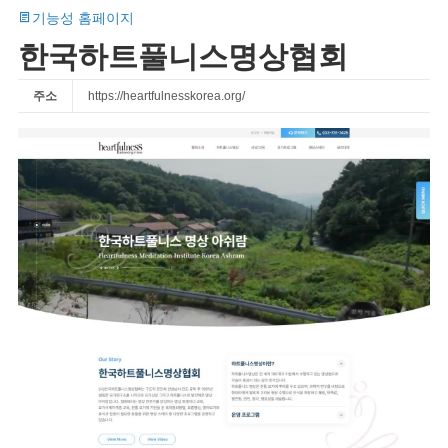
기능성 홈페이지
한국하트풀니스명상협회
주소
https://heartfulnesskorea.org/