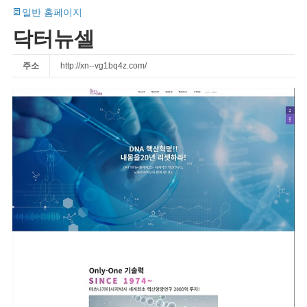
일반 홈페이지
닥터뉴셀
주소
http://xn--vg1bq4z.com/