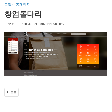
일반 홈페이지
창업돌다리
주소
http://xn--2j1b5q74l4rot0h.com/
목록