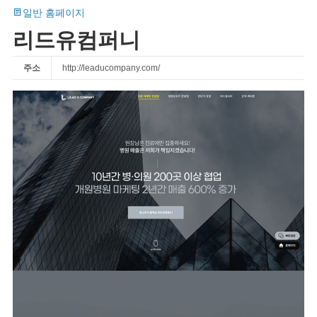
일반 홈페이지
리드유컴퍼니
주소
http://leaducompany.com/