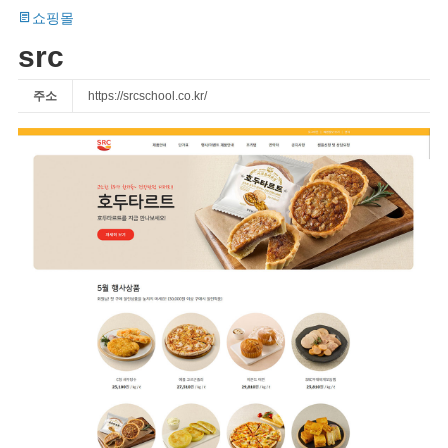
쇼핑몰
src
주소
https://srcschool.co.kr/