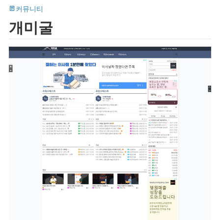
커뮤니티
개미굴