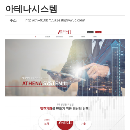
아테나시스템
주소
http://xn--910b755a1es8g9vw3c.com/